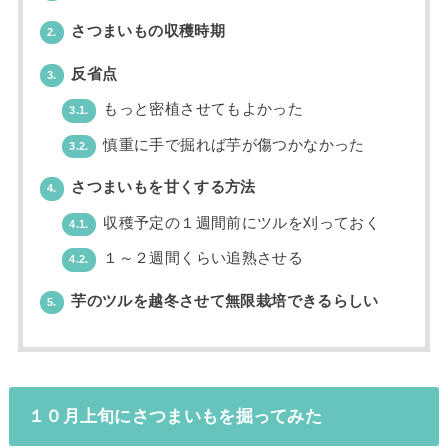
さつまいもの収穫時期
2.
反省点
3.
もっと密植させてもよかった
3.1.
慎重に手で掘れば芋が傷つかなかった
3.2.
さつまいもを甘くする方法
4.
収穫予定の１週間前にツルを刈っておく
4.1.
１～２週間くらい追熟させる
4.2.
芋のツルを越冬させて無限栽培できるらしい
5.
１０月上旬にさつまいもを掘ってみた