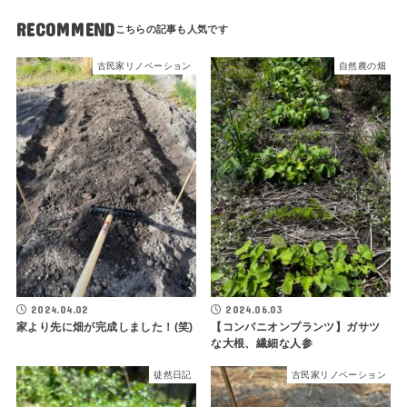
RECOMMEND
古民家リノベーション
自然農の畑
2024.04.02
2024.06.03
家より先に畑が完成しました！(笑)
【コンパニオンプランツ】ガサツ
な大根、繊細な人参
徒然日記
古民家リノベーション