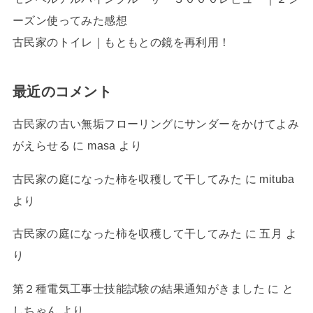
ーズン使ってみた感想
古民家のトイレ｜もともとの鏡を再利用！
最近のコメント
古民家の古い無垢フローリングにサンダーをかけてよみ
がえらせる
に
masa
より
古民家の庭になった柿を収穫して干してみた
に
mituba
より
古民家の庭になった柿を収穫して干してみた
に
五月
よ
り
第２種電気工事士技能試験の結果通知がきました
に
と
しちゃん
より