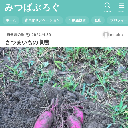
みつばぶろぐ
SEARCH
MENU
ホーム
古民家リノベーション
不動産投資
登山
プロフィー
2024.11.30
mituba
自然農の畑
さつまいもの収穫