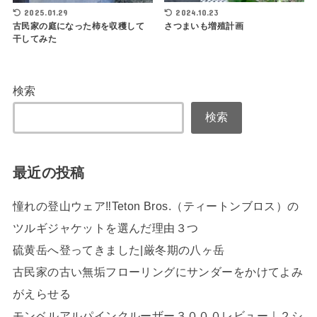
2025.01.29
2024.10.23
古民家の庭になった柿を収穫して
さつまいも増殖計画
干してみた
検索
検索
最近の投稿
憧れの登山ウェア‼Teton Bros.（ティートンブロス）の
ツルギジャケットを選んだ理由３つ
硫黄岳へ登ってきました|厳冬期の八ヶ岳
古民家の古い無垢フローリングにサンダーをかけてよみ
がえらせる
モンベルアルパインクルーザー３０００レビュー｜２シ