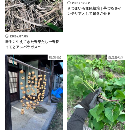
2024.12.02
さつまいも無限栽培｜芋づるをイ
ンテリアとして越冬させる
2024.07.05
勝手に生えてきた野菜たち〜野良
イモとアスパラガス〜
徒然日記
自然農の畑