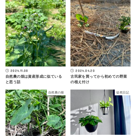
2024.11.08
2024.04.20
自然農の畑は資産形成に似ている
古民家を買ってから初めての野菜
と思う話
の植え付け
自然農の畑
徒然日記