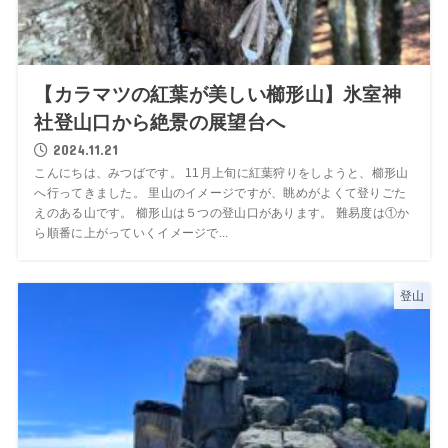
【カラマツの紅葉が美しい櫛形山】氷室神
社登山口から絶景の展望台へ
2024.11.21
こんにちは、みつばです。 11月上旬に紅葉狩りをしようと、櫛形山
へ行ってきました。 里山のイメージですが、眺めがよくて登りごた
えのある山です。 櫛形山は５つの登山口があります。 難易度は①か
ら順番に上がっていくイメージで...
登山