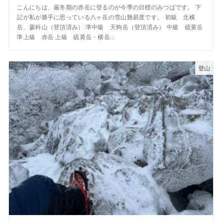
こんにちは、厳冬期の赤岳に登るのが今季の目標のみつばです。 下
記が私が勝手に思っている八ヶ岳の雪山難易度です。 初級 北横
岳、蓼科山（登頂済み） 準中級 天狗岳（登頂済み） 中級 硫黄岳
準上級 赤岳 上級 硫黄岳・横岳...
登山