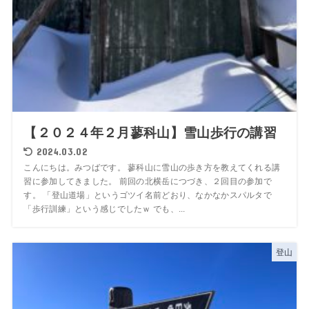
【２０２４年２月蓼科山】雪山歩行の講習
2024.03.02
こんにちは。みつばです。 蓼科山に雪山の歩き方を教えてくれる講
習に参加してきました。 前回の北横岳につづき、２回目の参加で
す。 「登山道場」というゴツイ名前どおり、なかなかスパルタで
「歩行訓練」という感じでしたｗ でも、...
登山