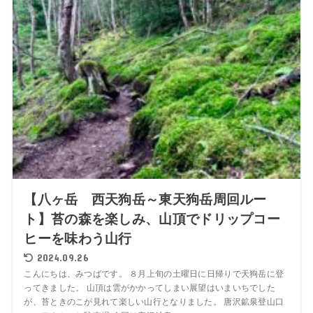
【八ヶ岳 西天狗岳～東天狗岳周回ルー
ト】苔の森を楽しみ、山頂でドリップコー
ヒーを味わう山行
2024.09.26
こんにちは、みつばです。 ８月上旬の土曜日に日帰りで天狗岳に登
ってきました。 山頂は雲がかかってしまい展望はいまいちでした
が、苔ときのこが見れて楽しい山行となりました。 唐沢鉱泉登山口