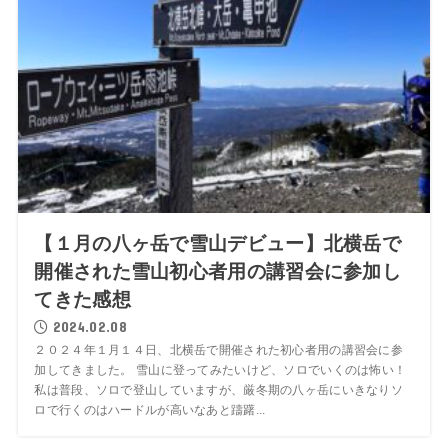
【１月の八ヶ岳で雪山デビュー】北横岳で
開催された雪山初心者用の講習会に参加し
てきた感想
2024.02.08
２０２４年１月１４日、北横岳で開催された初心者用の講習会に参
加してきました。 雪山に登ってみたいけど、ソロでいくのは怖い！
私は普段、ソロで登山していますが、厳冬期の八ヶ岳にいきなりソ
ロで行くのはハードルが高いなあと躊躇...