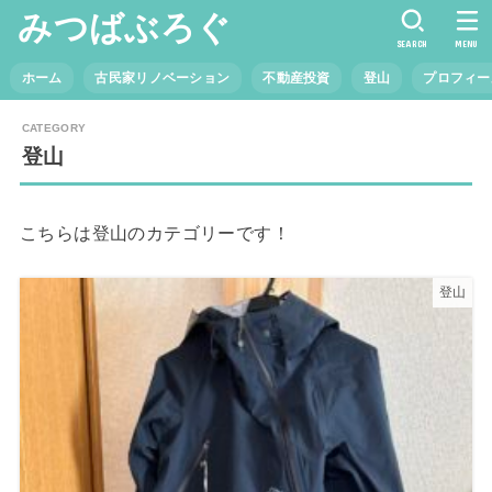
みつばぶろぐ
SEARCH
MENU
ホーム
古民家リノベーション
不動産投資
登山
プロフィー
登山
こちらは登山のカテゴリーです！
登山