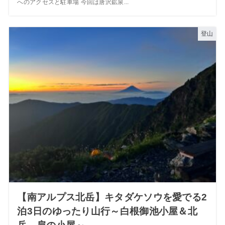
へのアクセスと駐車場 今回は唐沢鉱泉...
登山
【南アルプス北岳】キタダケソウを愛でる2
泊3日のゆったり山行～白根御池小屋＆北