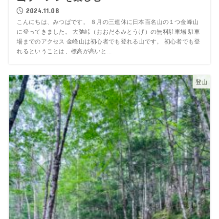
2024.11.08
こんにちは、みつばです。 ８月の三連休に日本百名山の１つ金峰山
に登ってきました。 大弛峠（おおだるみとうげ）の無料駐車場 駐車
場までのアクセス 金峰山は初心者でも登れる山です。 初心者でも登
れるということは、標高が高いと...
登山