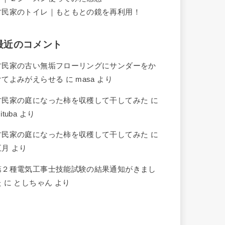
古民家のトイレ｜もともとの鏡を再利用！
最近のコメント
古民家の古い無垢フローリングにサンダーをか
けてよみがえらせる
に
masa
より
古民家の庭になった柿を収穫して干してみた
に
ituba
より
古民家の庭になった柿を収穫して干してみた
に
五月
より
第２種電気工事士技能試験の結果通知がきまし
た
に
としちゃん
より