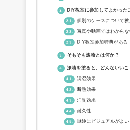
DIY教室に参加してよかった
2.
個別のケースについて教
2.1.
写真や動画ではわからな
2.2.
DIY教室参加特典がある
2.3.
そもそも漆喰とは何か？
3.
漆喰を塗ると、どんないいこ
4.
調湿効果
4.1.
断熱効果
4.2.
消臭効果
4.3.
耐久性
4.4.
単純にビジュアルがよい
4.5.