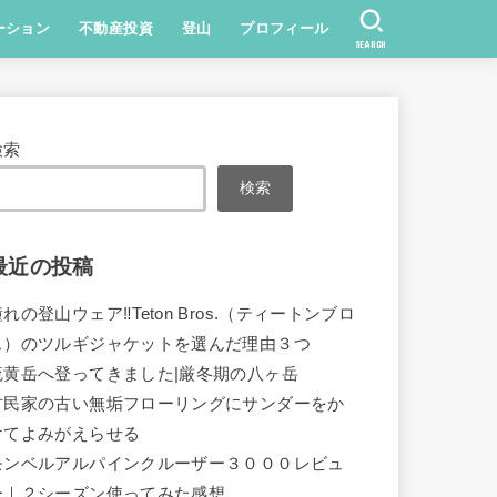
ーション
不動産投資
登山
プロフィール
SEARCH
検索
検索
最近の投稿
れの登山ウェア‼Teton Bros.（ティートンブロ
ス）のツルギジャケットを選んだ理由３つ
硫黄岳へ登ってきました|厳冬期の八ヶ岳
古民家の古い無垢フローリングにサンダーをか
けてよみがえらせる
モンベルアルパインクルーザー３０００レビュ
ー｜２シーズン使ってみた感想