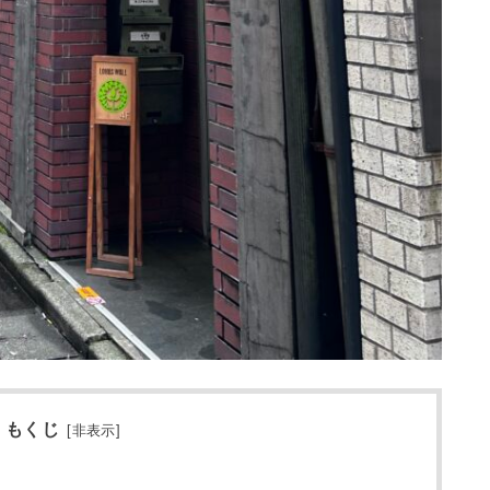
もくじ
[
非表示
]