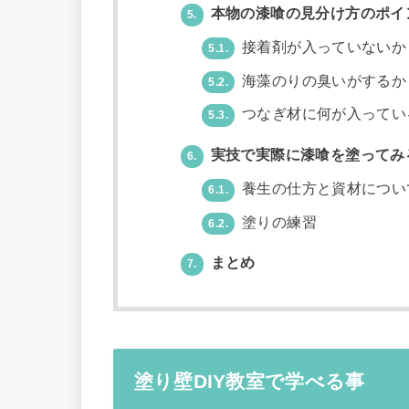
本物の漆喰の見分け方のポイ
5.
接着剤が入っていないか
5.1.
海藻のりの臭いがするか
5.2.
つなぎ材に何が入ってい
5.3.
実技で実際に漆喰を塗ってみ
6.
養生の仕方と資材につい
6.1.
塗りの練習
6.2.
まとめ
7.
塗り壁DIY教室で学べる事