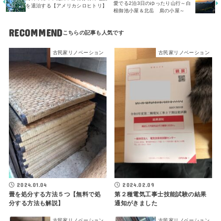
愛でる2泊3日のゆったり山行～白
を退治する【アメリカシロヒトリ】
根御池小屋＆北岳 肩の小屋～
RECOMMEND
古民家リノベーション
古民家リノベーション
2024.01.04
2024.02.09
畳を処分する方法５つ【無料で処
第２種電気工事士技能試験の結果
分する方法も解説】
通知がきました
古民家リノベーション
古民家リノベーション