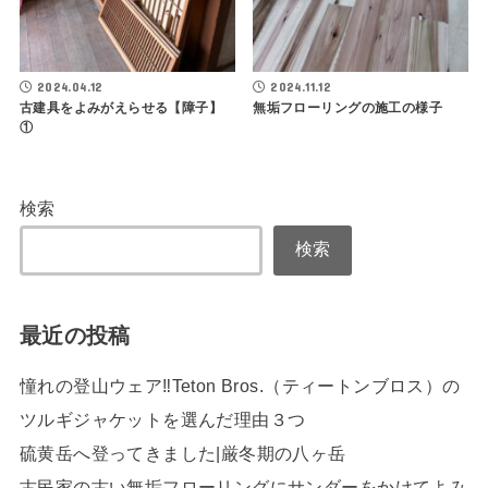
2024.04.12
2024.11.12
古建具をよみがえらせる【障子】
無垢フローリングの施工の様子
①
検索
検索
最近の投稿
憧れの登山ウェア‼Teton Bros.（ティートンブロス）の
ツルギジャケットを選んだ理由３つ
硫黄岳へ登ってきました|厳冬期の八ヶ岳
古民家の古い無垢フローリングにサンダーをかけてよみ