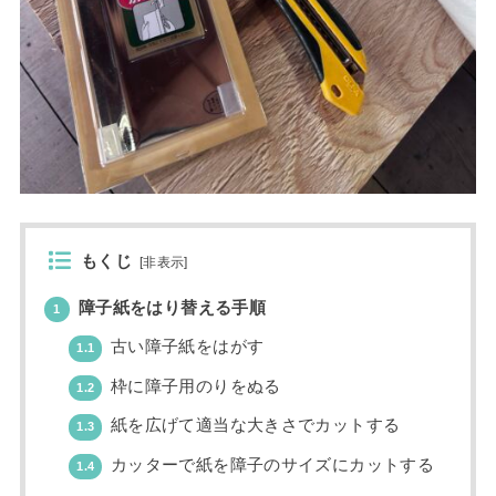
もくじ
[
非表示
]
障子紙をはり替える手順
1
古い障子紙をはがす
1.1
枠に障子用のりをぬる
1.2
紙を広げて適当な大きさでカットする
1.3
カッターで紙を障子のサイズにカットする
1.4